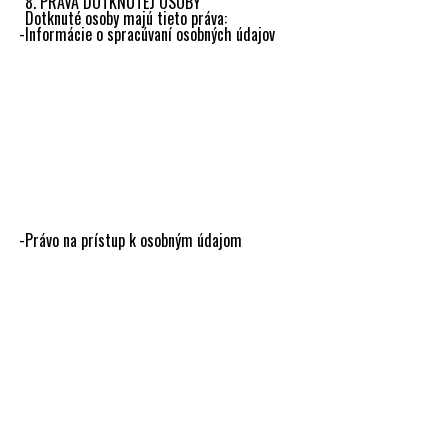
8. PRÁVA DOTKNUTEJ OSOBY
Dotknuté osoby majú tieto práva:
Informácie o spracúvaní osobných údajov
Obsahom informácie sú najmä totožnosť a kontaktné údaje
prevádzkovateľa, účely spracúvania, kategórie dotknutých
osobných údajov, príjemca alebo kategórie príjemcov
osobných údajov, informácie o prenose osobných údajov
do tretích krajín, doba uchovávania osobných údajov,
oprávnení prevádzkovatelia, výpočet Vašich práv, možnosť
obrátiť sa na Úrad na ochranu osobných údajov Slovenskej
republiky, zdroj spracúvaných osobných údajov,
informácie, či a ako dochádza k automatizovanému
rozhodovaniu a profilovaniu.
Právo na prístup k osobným údajom
Máte právo na potvrdenie, či osobné údaje sú alebo nie sú
spracúvané a ak áno, máte právo na prístup k informáciám
o účeloch spracúvania, kategóriách dotknutých osobných
údajov, príjemcoch alebo kategóriách príjemcov, dobu
uchovávania osobných údajov, informácie o Vašich
právach, o práve podať sťažnosť Úradu pre ochranu
osobných údajov Slovenskej republiky, informácie o zdroji
osobných údajov, informácie o tom, či dochádza
k automatizovanému rozhodovaniu a profilovaniu,
informácie a záruky v prípade prenosu osobných údajov do
tretej krajiny alebo medzinárodnej organizácie. Máte právo