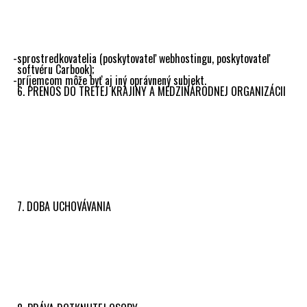
sprístupňuje osobné údaje bez ohľadu na to, či je treťou
stranou. Údaje, ktoré prevádzkovateľ spracúva sa v
závislosti od jednotlivých účelov spracúvania sprístupňujú
nasledovným príjemcom:
sprostredkovatelia (poskytovateľ webhostingu, poskytovateľ
softvéru Carbook);
príjemcom môže byť aj iný oprávnený subjekt.
6. PRENOS DO TRETEJ KRAJINY A MEDZINÁRODNEJ ORGANIZÁCII
Prevádzkovateľ v zásade nevykonáva prenos osobných
údajov do krajiny mimo územia EÚ (EHS). K prenosu do
tretej krajiny teoreticky môže dôjsť v prípade, ak dotknutá
osoba navštevuje/používa firemné profily prevádzkovateľa
na sociálnej sieti Facebook a Instagram. V tomto prípade
môže dochádzať k prenosu osobných údajov do Spojených
štátov amerických v súlade s
rozhodnutím Európskej
komisie o primeranosti.
7. DOBA UCHOVÁVANIA
Osobné údaje vo forme, ktorá umožňuje identifikáciu
uchovávame najviac po dobu, ktorá je nevyhnutná na
dosiahnutie účelu, na ktorý sa osobné údaje spracúvajú.
Doby uchovávania/lehoty na vymazanie alebo kritéria na
ich určenie sú zdokumentované v záznamoch
o spracovateľských činnostiach, ktoré Vám poskytneme na
základe Vašej žiadosti.