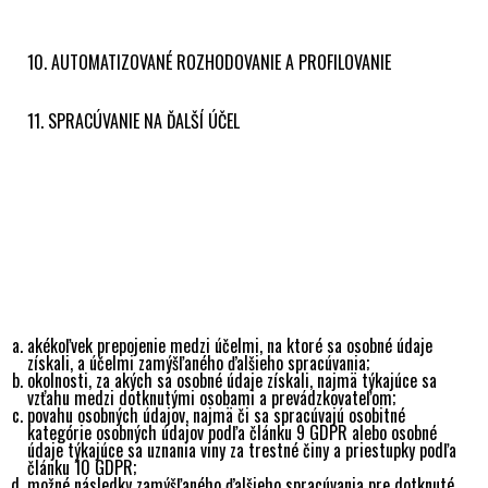
údajov môže mať na dotknutú osobu v niektorých
prípadoch negatívne následky, napr. tie, že jej nebudeme
môcť poskytnúť požadovanú službu.
10. AUTOMATIZOVANÉ ROZHODOVANIE A PROFILOVANIE
Prevádzkovateľ nepoužíva tzv. automatizované
individuálne rozhodovanie vrátane profilovania.
11. SPRACÚVANIE NA ĎALŠÍ ÚČEL
Pri spracúvaní rešpektujeme zásadu obmedzenia účelu
spracúvania, t. z., že údaje spracúvame len na základe
konkrétne určeného, výslovne uvedeného a legitímneho
účelu s výnimkou prípadu, ak pôjde o spracúvanie na
zlučiteľný účel. Spracúvanie na iný účel je možné tiež
založiť na súhlase dotknutej osoby, práve Európskej únie
alebo Slovenskej republiky. Na zistenie toho, či iný účel je
zlučiteľný s účelom, na ktorý boli osobné údaje pôvodne
získané, pred začatím spracúvania vykonáme tzv. test
zlučiteľnosti, v rámci ktorého zohľadníme:
akékoľvek prepojenie medzi účelmi, na ktoré sa osobné údaje
získali, a účelmi zamýšľaného ďalšieho spracúvania;
okolnosti, za akých sa osobné údaje získali, najmä týkajúce sa
vzťahu medzi dotknutými osobami a prevádzkovateľom;
povahu osobných údajov, najmä či sa spracúvajú osobitné
kategórie osobných údajov podľa článku 9 GDPR alebo osobné
údaje týkajúce sa uznania viny za trestné činy a priestupky podľa
článku 10 GDPR;
možné následky zamýšľaného ďalšieho spracúvania pre dotknuté