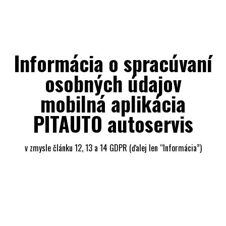
Informácia o spracúvaní
osobných údajov
mobilná aplikácia
PITAUTO autoservis
v zmysle článku 12, 13 a 14 GDPR (ďalej len “Informácia”)
Informácia opisuje akým spôsobom prevádzkovateľ
PITAUTO s. r. o., so sídlom Pionierské námestie 1, Biely
Kostol 919 34, IČO: 56 044 780, (ďalej len ako
“prevádzkovateľ”) spracúva osobné údaje v rámci mobilnej
aplikácie PITAUTO autoservis. Ak Vám je z tejto Informácie
niečo nejasné alebo nezrozumiteľné, radi Vám ktorýkoľvek
pojem alebo časť vysvetlíme. Osobné údaje spracúvame v
súlade s požiadavkami GDPR, Zákona č. 18/2018 Z. z. o