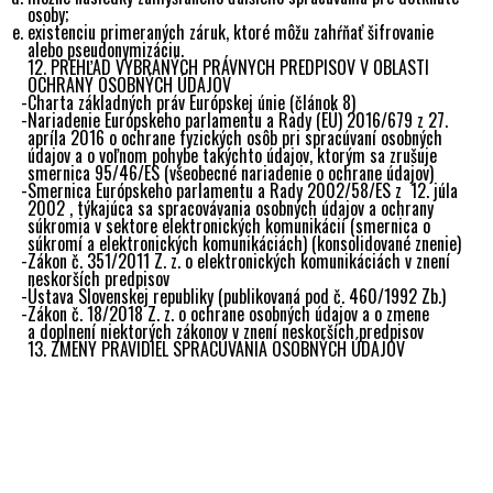
osoby;
existenciu primeraných záruk, ktoré môžu zahŕňať šifrovanie
alebo pseudonymizáciu.
12. PREHĽAD VYBRANÝCH PRÁVNYCH PREDPISOV V OBLASTI
OCHRANY OSOBNÝCH ÚDAJOV
Charta základných práv Európskej únie (článok 8)
Nariadenie Európskeho parlamentu a Rady (EÚ) 2016/679 z 27.
apríla 2016 o ochrane fyzických osôb pri spracúvaní osobných
údajov a o voľnom pohybe takýchto údajov, ktorým sa zrušuje
smernica 95/46/ES (všeobecné nariadenie o ochrane údajov)
Smernica Európskeho parlamentu a Rady 2002/58/ES z 12. júla
2002 , týkajúca sa spracovávania osobných údajov a ochrany
súkromia v sektore elektronických komunikácií (smernica o
súkromí a elektronických komunikáciách) (konsolidované znenie)
Zákon č. 351/2011 Z. z. o elektronických komunikáciách v znení
neskorších predpisov
Ústava Slovenskej republiky (publikovaná pod č. 460/1992 Zb.)
Zákon č. 18/2018 Z. z. o ochrane osobných údajov a o zmene
a doplnení niektorých zákonov v znení neskorších predpisov
13.
ZMENY PRAVIDIEL SPRACÚVANIA OSOBNÝCH ÚDAJOV
Znenie týchto pravidiel spracúvania osobných údajov sme
oprávnení zmeniť, najmä v prípade potreby zapracovania
legislatívnych zmien, či zmien účelu a prostriedkov
spracúvania. V prípade, že dôjde k zmenám pravidiel
spracúvania osobných údajov, ktoré by boli spôsobilé
ovplyvniť práva dotknutých osôb, vhodným spôsobom ich