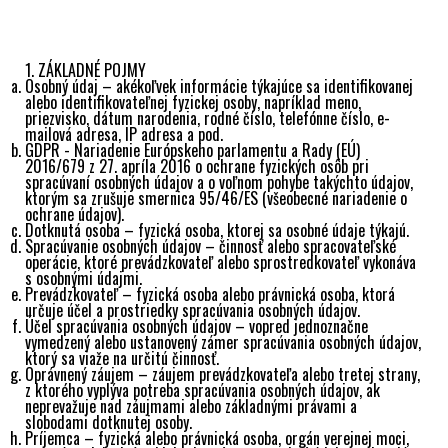
ochrane osobných údajov a o zmene a doplnení niektorých
zákonov v znení neskorších predpisov a ďalšími všeobecne
záväznými právnymi predpismi.
1. ZÁKLADNÉ POJMY
Osobný údaj – akékoľvek informácie týkajúce sa identifikovanej
alebo identifikovateľnej fyzickej osoby, napríklad meno,
priezvisko, dátum narodenia, rodné číslo, telefónne číslo, e-
mailová adresa, IP adresa a pod.
GDPR - Nariadenie Európskeho parlamentu a Rady (EÚ)
2016/679 z 27. apríla 2016 o ochrane fyzických osôb pri
spracúvaní osobných údajov a o voľnom pohybe takýchto údajov,
ktorým sa zrušuje smernica 95/46/ES (všeobecné nariadenie o
ochrane údajov).
Dotknutá osoba – fyzická osoba, ktorej sa osobné údaje týkajú.
Spracúvanie osobných údajov – činnosť alebo spracovateľské
operácie, ktoré prevádzkovateľ alebo sprostredkovateľ vykonáva
s osobnými údajmi.
Prevádzkovateľ – fyzická osoba alebo právnická osoba, ktorá
určuje účel a prostriedky spracúvania osobných údajov.
Účel spracúvania osobných údajov – vopred jednoznačne
vymedzený alebo ustanovený zámer spracúvania osobných údajov,
ktorý sa viaže na určitú činnosť.
Oprávnený záujem – záujem prevádzkovateľa alebo tretej strany,
z ktorého vyplýva potreba spracúvania osobných údajov, ak
neprevažuje nad záujmami alebo základnými právami a
slobodami dotknutej osoby.
Príjemca – fyzická alebo právnická osoba, orgán verejnej moci,