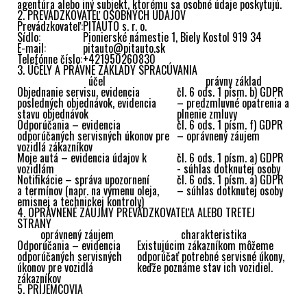
agentúra alebo iný subjekt, ktorému sa osobné údaje poskytujú.
2. PREVÁDZKOVATEĽ OSOBNÝCH ÚDAJOV
Prevádzkovateľ:
PITAUTO s. r. o.
Sídlo:
Pionierské námestie 1, Biely Kostol 919 34
E-mail:
pitauto@pitauto.sk
Telefónne číslo:
+421950260830
3. ÚČELY A PRÁVNE ZÁKLADY SPRACÚVANIA
účel
právny základ
Objednanie servisu, evidencia
čl. 6 ods. 1 písm. b) GDPR
posledných objednávok, evidencia
– predzmluvné opatrenia a
stavu objednávok
plnenie zmluvy
Odporúčania – evidencia
čl. 6 ods. 1 písm. f) GDPR
odporúčaných servisných úkonov pre
– oprávnený záujem
vozidlá zákazníkov
Moje autá – evidencia údajov k
čl. 6 ods. 1 písm. a) GDPR
vozidlám
- súhlas dotknutej osoby
Notifikácie – správa upozornení
čl. 6 ods. 1 písm. a) GDPR
a termínov (napr. na výmenu oleja,
– súhlas dotknutej osoby
emisnej a technickej kontroly)
4. OPRÁVNENÉ ZÁUJMY PREVÁDZKOVATEĽA ALEBO TRETEJ
STRANY
oprávnený záujem
charakteristika
Odporúčania – evidencia
Existujúcim zákazníkom môžeme
odporúčaných servisných
odporúčať potrebné servisné úkony,
úkonov pre vozidlá
keďže poznáme stav ich vozidiel.
zákazníkov
5. PRÍJEMCOVIA
Príjemca je každá osoba, ktorej prevádzkovateľ